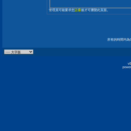
管理員可能要求您
註冊
後才可瀏覽此頁面。
所有的時間均為G
vB
power