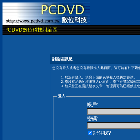
PCDVD數位科技討論區
討論區訊息
您沒有登入或者您沒有權限進入此頁面。這可能有如下幾個
您沒有登入。填寫下面的表單登入後再次嘗試。
您沒有足夠的權限進入此頁面。您正在嘗試編輯
如果您正在嘗試發表文章，管理員可能已經禁止
登入
帳戶:
密碼:
記住我?