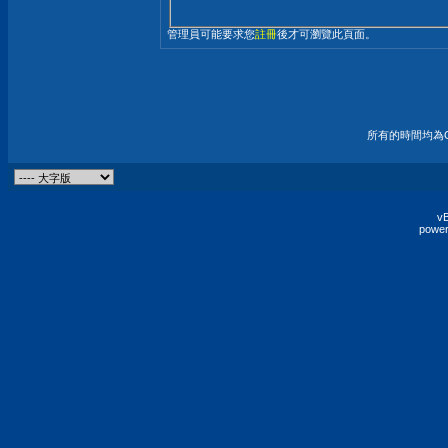
管理員可能要求您
註冊
後才可瀏覽此頁面。
所有的時間均為G
vB
power