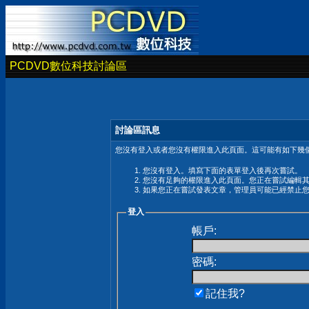
PCDVD數位科技討論區
討論區訊息
您沒有登入或者您沒有權限進入此頁面。這可能有如下幾個
您沒有登入。填寫下面的表單登入後再次嘗試。
您沒有足夠的權限進入此頁面。您正在嘗試編輯
如果您正在嘗試發表文章，管理員可能已經禁止
登入
帳戶:
密碼:
記住我?