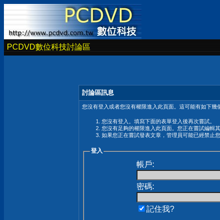
PCDVD數位科技討論區
討論區訊息
您沒有登入或者您沒有權限進入此頁面。這可能有如下幾個
您沒有登入。填寫下面的表單登入後再次嘗試。
您沒有足夠的權限進入此頁面。您正在嘗試編輯
如果您正在嘗試發表文章，管理員可能已經禁止
登入
帳戶:
密碼:
記住我?