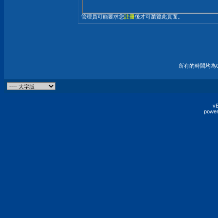
管理員可能要求您
註冊
後才可瀏覽此頁面。
所有的時間均為G
vB
power