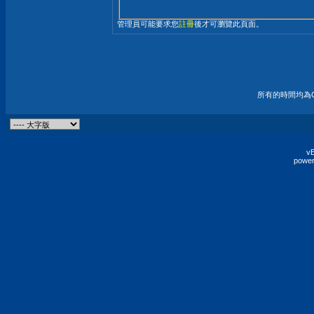
管理員可能要求您
註冊
後才可瀏覽此頁面。
所有的時間均為G
vB
power