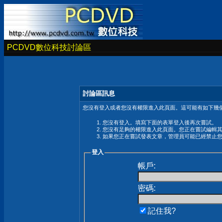
PCDVD數位科技討論區
討論區訊息
您沒有登入或者您沒有權限進入此頁面。這可能有如下幾個
您沒有登入。填寫下面的表單登入後再次嘗試。
您沒有足夠的權限進入此頁面。您正在嘗試編輯
如果您正在嘗試發表文章，管理員可能已經禁止
登入
帳戶:
密碼:
記住我?