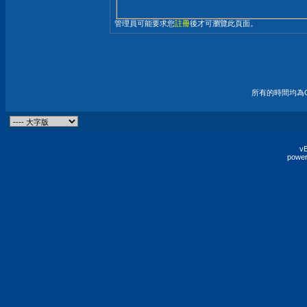
管理員可能要求您
註冊
後才可瀏覽此頁面。
所有的時間均為G
vB
power