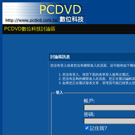
PCDVD數位科技討論區
討論區訊息
您沒有登入或者您沒有權限進入此頁面。這可能有如下幾個
您沒有登入。填寫下面的表單登入後再次嘗試。
您沒有足夠的權限進入此頁面。您正在嘗試編輯
如果您正在嘗試發表文章，管理員可能已經禁止
登入
帳戶:
密碼:
記住我?