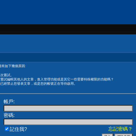
有如下幾個原因:
再次嘗試。
在嘗試編輯其他人的文章，進入管理功能或是其它一些需要特殊權限的功能嗎？
能已經禁止您發表文章，或是您的帳號正在等待啟用。
帳戶:
密碼:
忘記密碼？
記住我?