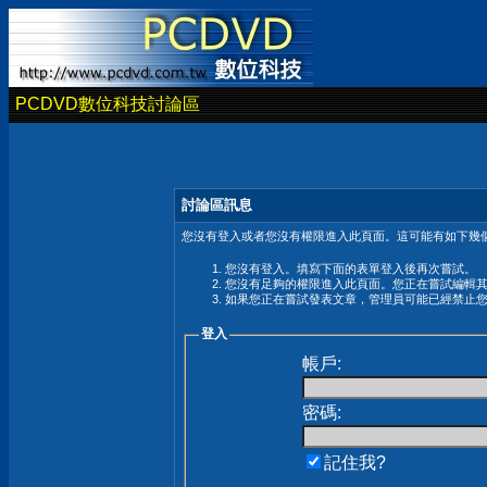
PCDVD數位科技討論區
討論區訊息
您沒有登入或者您沒有權限進入此頁面。這可能有如下幾個
您沒有登入。填寫下面的表單登入後再次嘗試。
您沒有足夠的權限進入此頁面。您正在嘗試編輯
如果您正在嘗試發表文章，管理員可能已經禁止
登入
帳戶:
密碼:
記住我?