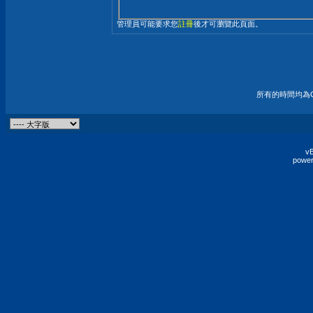
管理員可能要求您
註冊
後才可瀏覽此頁面。
所有的時間均為G
vB
power