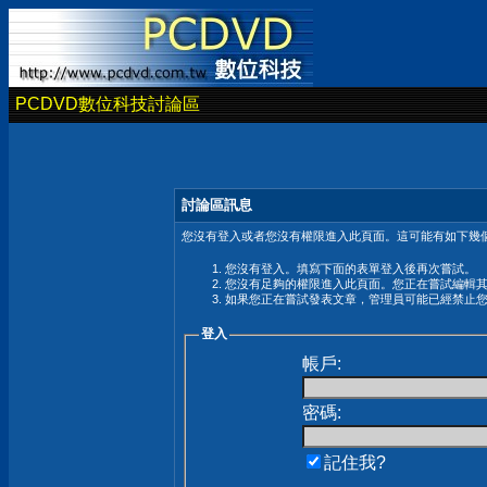
PCDVD數位科技討論區
討論區訊息
您沒有登入或者您沒有權限進入此頁面。這可能有如下幾個
您沒有登入。填寫下面的表單登入後再次嘗試。
您沒有足夠的權限進入此頁面。您正在嘗試編輯
如果您正在嘗試發表文章，管理員可能已經禁止
登入
帳戶:
密碼:
記住我?