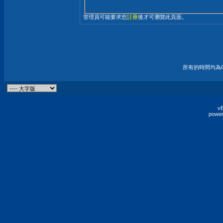
管理員可能要求您
註冊
後才可瀏覽此頁面。
所有的時間均為G
vB
power