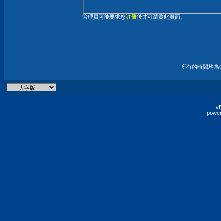
管理員可能要求您
註冊
後才可瀏覽此頁面。
所有的時間均為G
vB
power