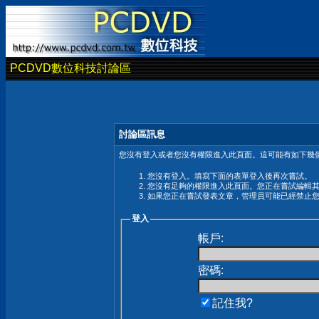
PCDVD數位科技討論區
討論區訊息
您沒有登入或者您沒有權限進入此頁面。這可能有如下幾個
您沒有登入。填寫下面的表單登入後再次嘗試。
您沒有足夠的權限進入此頁面。您正在嘗試編輯
如果您正在嘗試發表文章，管理員可能已經禁止
登入
帳戶:
密碼:
記住我?