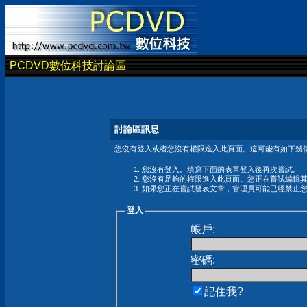
PCDVD數位科技討論區
討論區訊息
您沒有登入或者您沒有權限進入此頁面。這可能有如下幾個
您沒有登入。填寫下面的表單登入後再次嘗試。
您沒有足夠的權限進入此頁面。您正在嘗試編輯
如果您正在嘗試發表文章，管理員可能已經禁止
登入
帳戶:
密碼:
記住我?