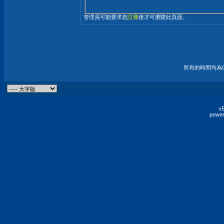
管理員可能要求您
註冊
後才可瀏覽此頁面。
所有的時間均為G
vB
power