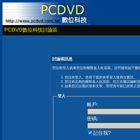
PCDVD數位科技討論區
討論區訊息
您沒有登入或者您沒有權限進入此頁面。這可能有如下幾個
您沒有登入。填寫下面的表單登入後再次嘗試。
您沒有足夠的權限進入此頁面。您正在嘗試編輯
如果您正在嘗試發表文章，管理員可能已經禁止
登入
帳戶:
密碼:
記住我?