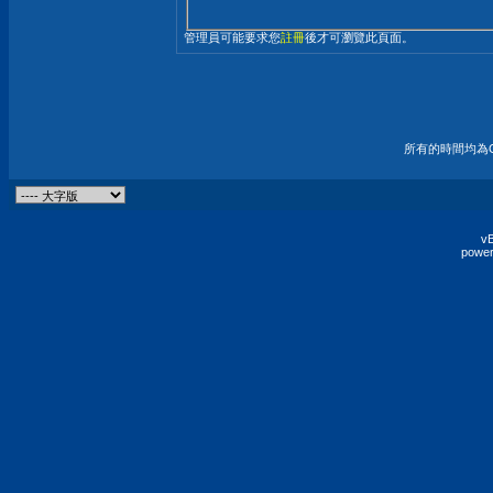
管理員可能要求您
註冊
後才可瀏覽此頁面。
所有的時間均為G
vB
power