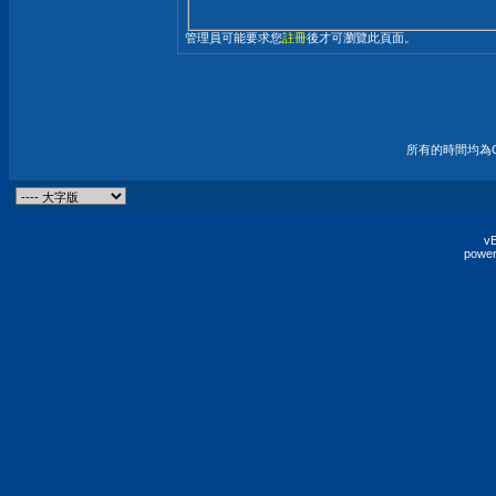
管理員可能要求您
註冊
後才可瀏覽此頁面。
所有的時間均為G
vB
power