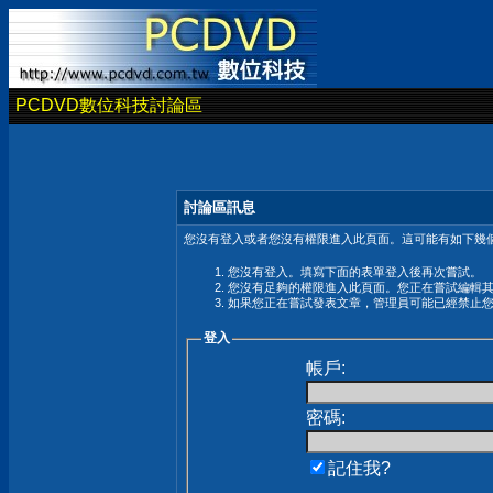
PCDVD數位科技討論區
討論區訊息
您沒有登入或者您沒有權限進入此頁面。這可能有如下幾個
您沒有登入。填寫下面的表單登入後再次嘗試。
您沒有足夠的權限進入此頁面。您正在嘗試編輯
如果您正在嘗試發表文章，管理員可能已經禁止
登入
帳戶:
密碼:
記住我?