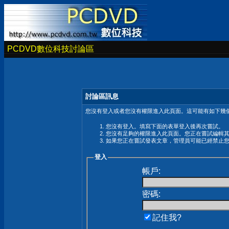
PCDVD數位科技討論區
討論區訊息
您沒有登入或者您沒有權限進入此頁面。這可能有如下幾個
您沒有登入。填寫下面的表單登入後再次嘗試。
您沒有足夠的權限進入此頁面。您正在嘗試編輯
如果您正在嘗試發表文章，管理員可能已經禁止
登入
帳戶:
密碼:
記住我?