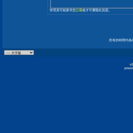
管理員可能要求您
註冊
後才可瀏覽此頁面。
所有的時間均為G
vB
power