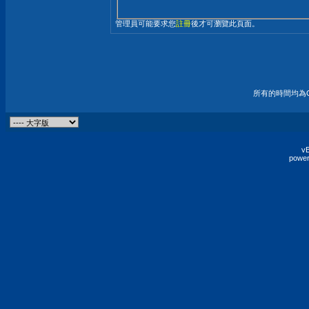
管理員可能要求您
註冊
後才可瀏覽此頁面。
所有的時間均為G
vB
power