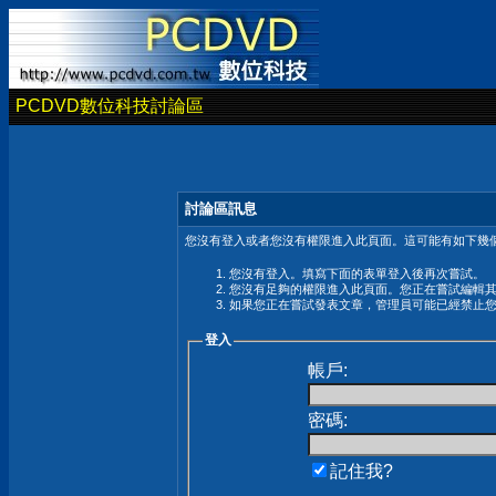
PCDVD數位科技討論區
討論區訊息
您沒有登入或者您沒有權限進入此頁面。這可能有如下幾個
您沒有登入。填寫下面的表單登入後再次嘗試。
您沒有足夠的權限進入此頁面。您正在嘗試編輯
如果您正在嘗試發表文章，管理員可能已經禁止
登入
帳戶:
密碼:
記住我?