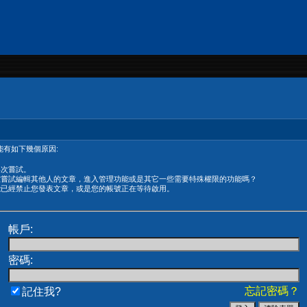
有如下幾個原因:
再次嘗試。
在嘗試編輯其他人的文章，進入管理功能或是其它一些需要特殊權限的功能嗎？
能已經禁止您發表文章，或是您的帳號正在等待啟用。
帳戶:
密碼:
忘記密碼？
記住我?