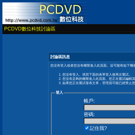
PCDVD數位科技討論區
討論區訊息
您沒有登入或者您沒有權限進入此頁面。這可能有如下幾個
您沒有登入。填寫下面的表單登入後再次嘗試。
您沒有足夠的權限進入此頁面。您正在嘗試編輯
如果您正在嘗試發表文章，管理員可能已經禁止
登入
帳戶:
密碼:
記住我?