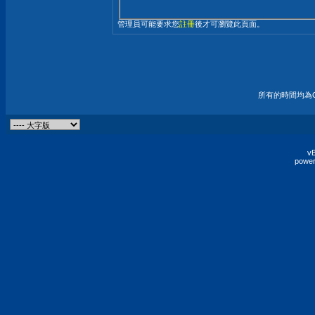
管理員可能要求您
註冊
後才可瀏覽此頁面。
所有的時間均為G
vB
power