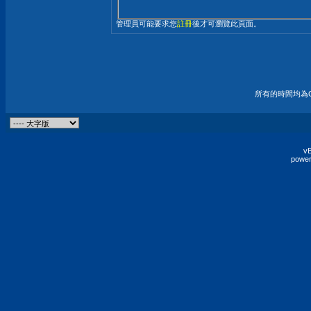
管理員可能要求您
註冊
後才可瀏覽此頁面。
所有的時間均為G
vB
power