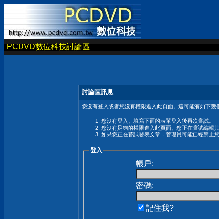
PCDVD數位科技討論區
討論區訊息
您沒有登入或者您沒有權限進入此頁面。這可能有如下幾個
您沒有登入。填寫下面的表單登入後再次嘗試。
您沒有足夠的權限進入此頁面。您正在嘗試編輯
如果您正在嘗試發表文章，管理員可能已經禁止
登入
帳戶:
密碼:
記住我?