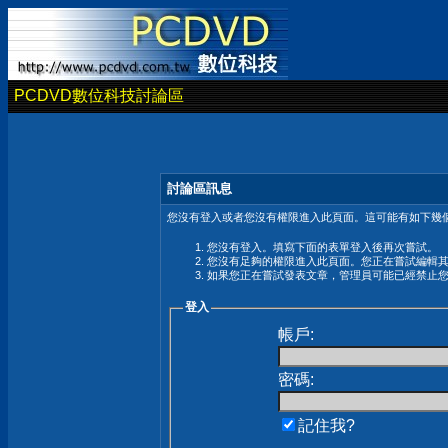
PCDVD數位科技討論區
討論區訊息
您沒有登入或者您沒有權限進入此頁面。這可能有如下幾個
您沒有登入。填寫下面的表單登入後再次嘗試。
您沒有足夠的權限進入此頁面。您正在嘗試編輯
如果您正在嘗試發表文章，管理員可能已經禁止
登入
帳戶:
密碼:
記住我?