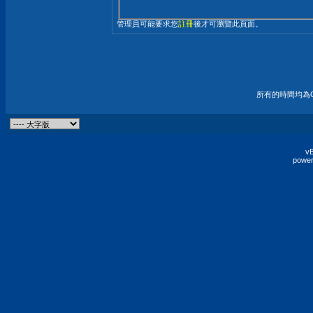
管理員可能要求您
註冊
後才可瀏覽此頁面。
所有的時間均為G
vB
power