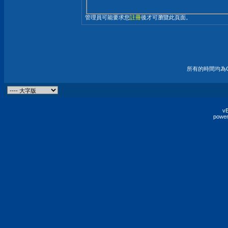
管理員可能要求您
註冊
後才可瀏覽此頁面。
所有的時間均為G
vB
power