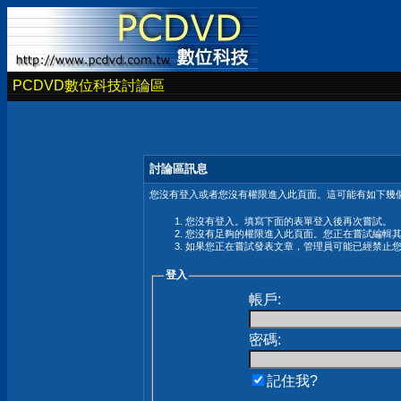
PCDVD數位科技討論區
討論區訊息
您沒有登入或者您沒有權限進入此頁面。這可能有如下幾個
您沒有登入。填寫下面的表單登入後再次嘗試。
您沒有足夠的權限進入此頁面。您正在嘗試編輯
如果您正在嘗試發表文章，管理員可能已經禁止
登入
帳戶:
密碼:
記住我?