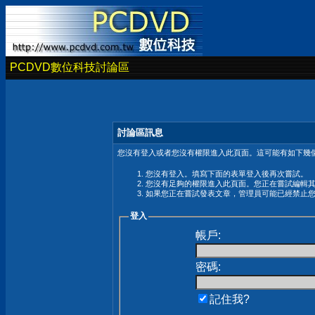
PCDVD數位科技討論區
討論區訊息
您沒有登入或者您沒有權限進入此頁面。這可能有如下幾個
您沒有登入。填寫下面的表單登入後再次嘗試。
您沒有足夠的權限進入此頁面。您正在嘗試編輯
如果您正在嘗試發表文章，管理員可能已經禁止
登入
帳戶:
密碼:
記住我?