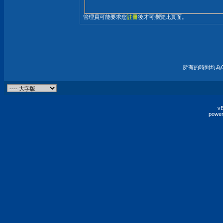
管理員可能要求您
註冊
後才可瀏覽此頁面。
所有的時間均為G
vB
power