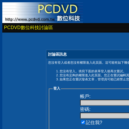
PCDVD數位科技討論區
討論區訊息
您沒有登入或者您沒有權限進入此頁面。這可能有如下幾個
您沒有登入。填寫下面的表單登入後再次嘗試。
您沒有足夠的權限進入此頁面。您正在嘗試編輯
如果您正在嘗試發表文章，管理員可能已經禁止
登入
帳戶:
密碼:
記住我?