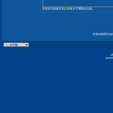
管理員可能要求您
註冊
後才可瀏覽此頁面。
所有的時間均為G
vB
power