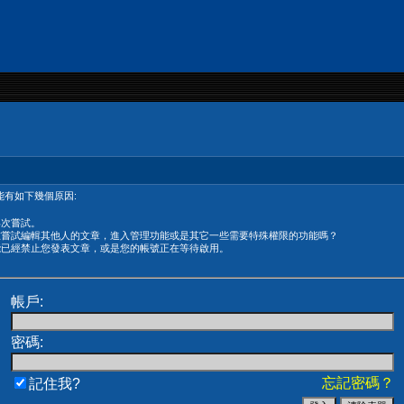
有如下幾個原因:
再次嘗試。
在嘗試編輯其他人的文章，進入管理功能或是其它一些需要特殊權限的功能嗎？
能已經禁止您發表文章，或是您的帳號正在等待啟用。
帳戶:
密碼:
忘記密碼？
記住我?