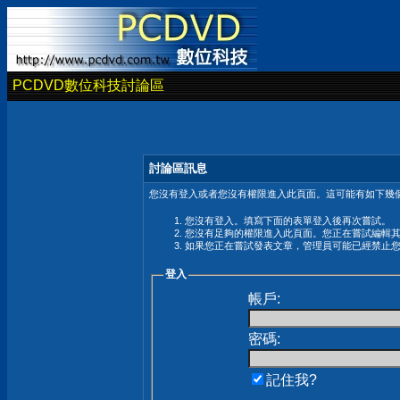
PCDVD數位科技討論區
討論區訊息
您沒有登入或者您沒有權限進入此頁面。這可能有如下幾個
您沒有登入。填寫下面的表單登入後再次嘗試。
您沒有足夠的權限進入此頁面。您正在嘗試編輯
如果您正在嘗試發表文章，管理員可能已經禁止
登入
帳戶:
密碼:
記住我?