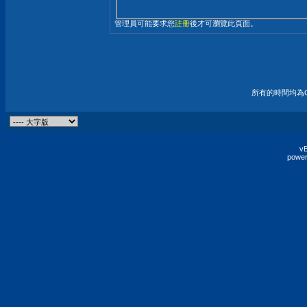
管理員可能要求您
註冊
後才可瀏覽此頁面。
所有的時間均為G
vB
power