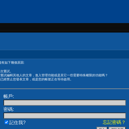
有如下幾個原因:
再次嘗試。
在嘗試編輯其他人的文章，進入管理功能或是其它一些需要特殊權限的功能嗎？
能已經禁止您發表文章，或是您的帳號正在等待啟用。
帳戶:
密碼:
忘記密碼？
記住我?