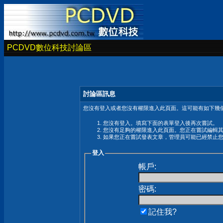
PCDVD數位科技討論區
討論區訊息
您沒有登入或者您沒有權限進入此頁面。這可能有如下幾個
您沒有登入。填寫下面的表單登入後再次嘗試。
您沒有足夠的權限進入此頁面。您正在嘗試編輯
如果您正在嘗試發表文章，管理員可能已經禁止
登入
帳戶:
密碼:
記住我?