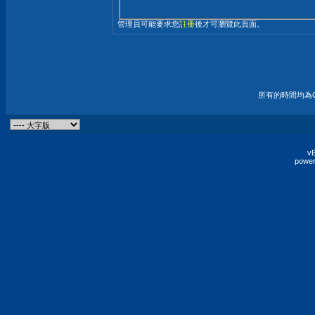
管理員可能要求您
註冊
後才可瀏覽此頁面。
所有的時間均為G
vB
power