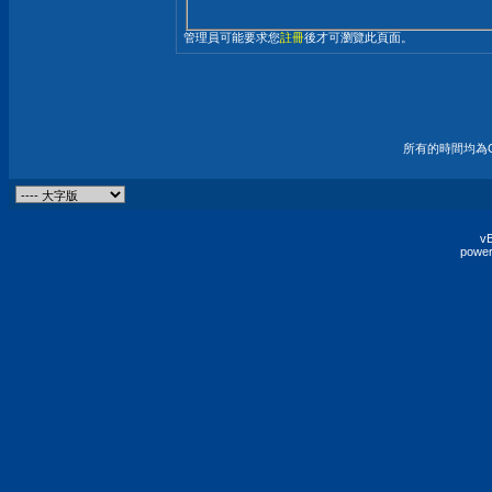
管理員可能要求您
註冊
後才可瀏覽此頁面。
所有的時間均為G
vB
power