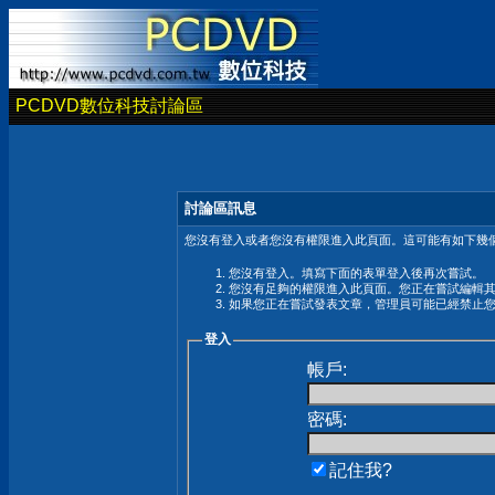
PCDVD數位科技討論區
討論區訊息
您沒有登入或者您沒有權限進入此頁面。這可能有如下幾個
您沒有登入。填寫下面的表單登入後再次嘗試。
您沒有足夠的權限進入此頁面。您正在嘗試編輯
如果您正在嘗試發表文章，管理員可能已經禁止
登入
帳戶:
密碼:
記住我?