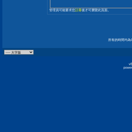
管理員可能要求您
註冊
後才可瀏覽此頁面。
所有的時間均為G
vB
power