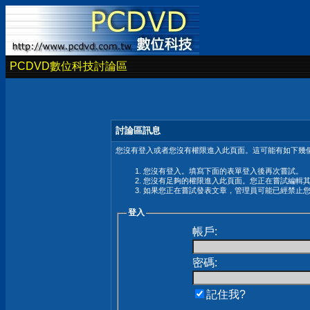
PCDVD數位科技討論區
討論區訊息
您沒有登入或者您沒有權限進入此頁面。這可能有如下幾個
您沒有登入。填寫下面的表單登入後再次嘗試。
您沒有足夠的權限進入此頁面。您正在嘗試編輯
如果您正在嘗試發表文章，管理員可能已經禁止
登入
帳戶:
密碼:
記住我?