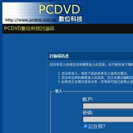
PCDVD數位科技討論區
討論區訊息
您沒有登入或者您沒有權限進入此頁面。這可能有如下幾個
您沒有登入。填寫下面的表單登入後再次嘗試。
您沒有足夠的權限進入此頁面。您正在嘗試編輯
如果您正在嘗試發表文章，管理員可能已經禁止
登入
帳戶:
密碼:
記住我?