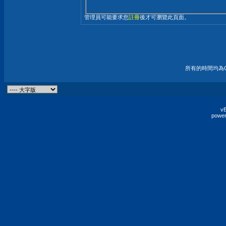
管理員可能要求您
註冊
後才可瀏覽此頁面。
所有的時間均為G
vB
power