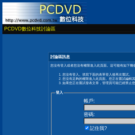
PCDVD數位科技討論區
討論區訊息
您沒有登入或者您沒有權限進入此頁面。這可能有如下幾個
您沒有登入。填寫下面的表單登入後再次嘗試。
您沒有足夠的權限進入此頁面。您正在嘗試編輯
如果您正在嘗試發表文章，管理員可能已經禁止
登入
帳戶:
密碼:
記住我?