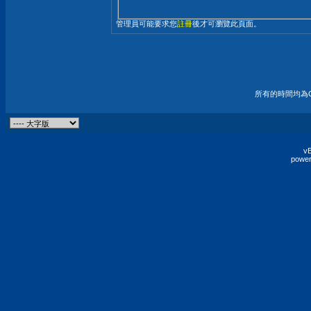
管理員可能要求您
註冊
後才可瀏覽此頁面。
所有的時間均為G
vB
power