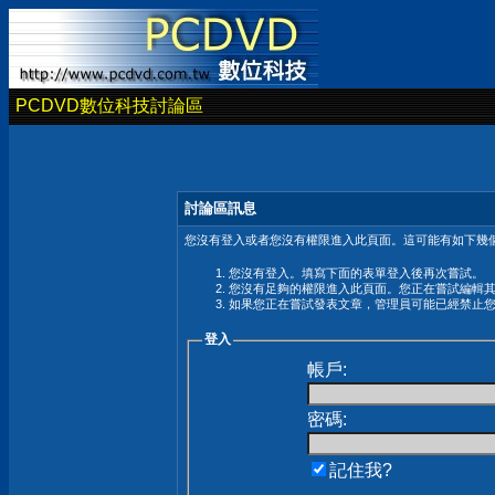
PCDVD數位科技討論區
討論區訊息
您沒有登入或者您沒有權限進入此頁面。這可能有如下幾個
您沒有登入。填寫下面的表單登入後再次嘗試。
您沒有足夠的權限進入此頁面。您正在嘗試編輯
如果您正在嘗試發表文章，管理員可能已經禁止
登入
帳戶:
密碼:
記住我?