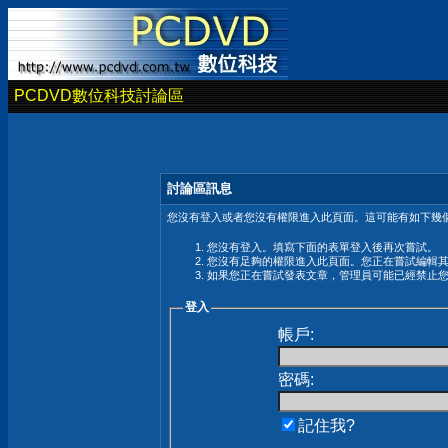
PCDVD數位科技討論區
討論區訊息
您沒有登入或者您沒有權限進入此頁面。這可能有如下幾個
您沒有登入。填寫下面的表單登入後再次嘗試。
您沒有足夠的權限進入此頁面。您正在嘗試編輯
如果您正在嘗試發表文章，管理員可能已經禁止
登入
帳戶:
密碼:
記住我?