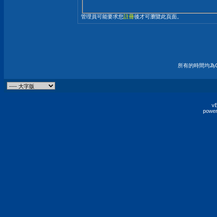
管理員可能要求您
註冊
後才可瀏覽此頁面。
所有的時間均為G
vB
power