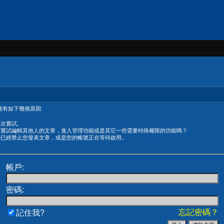
有如下幾個原因:
再次嘗試。
在嘗試編輯其他人的文章，進入管理功能或是其它一些需要特殊權限的功能嗎？
能已經禁止您發表文章，或是您的帳號正在等待啟用。
帳戶:
密碼:
忘記密碼？
記住我?