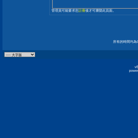
管理員可能要求您
註冊
後才可瀏覽此頁面。
所有的時間均為G
vB
power