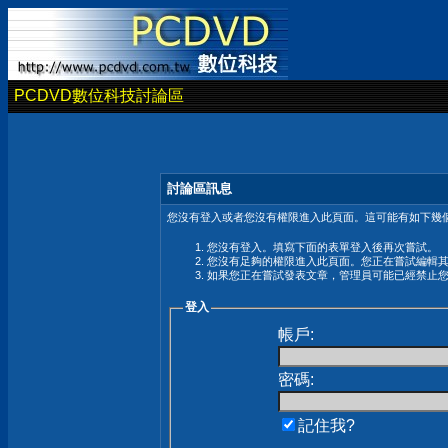
PCDVD數位科技討論區
討論區訊息
您沒有登入或者您沒有權限進入此頁面。這可能有如下幾個
您沒有登入。填寫下面的表單登入後再次嘗試。
您沒有足夠的權限進入此頁面。您正在嘗試編輯
如果您正在嘗試發表文章，管理員可能已經禁止
登入
帳戶:
密碼:
記住我?