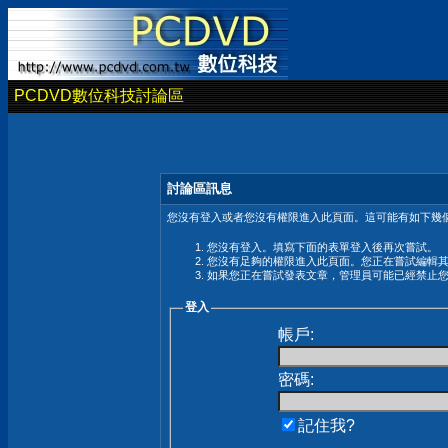
PCDVD數位科技討論區
討論區訊息
您沒有登入或者您沒有權限進入此頁面。這可能有如下幾個
您沒有登入。填寫下面的表單登入後再次嘗試。
您沒有足夠的權限進入此頁面。您正在嘗試編輯
如果您正在嘗試發表文章，管理員可能已經禁止
登入
帳戶:
密碼:
記住我?