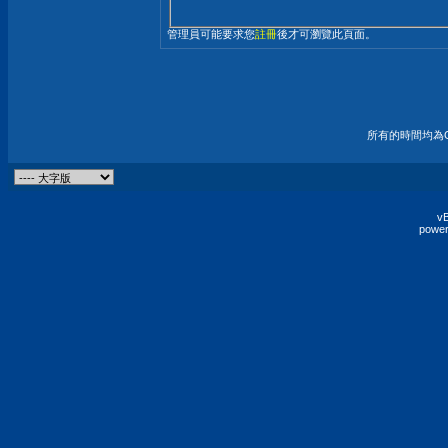
管理員可能要求您
註冊
後才可瀏覽此頁面。
所有的時間均為G
vB
power