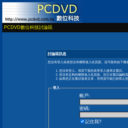
PCDVD數位科技討論區
討論區訊息
您沒有登入或者您沒有權限進入此頁面。這可能有如下幾個
您沒有登入。填寫下面的表單登入後再次嘗試。
您沒有足夠的權限進入此頁面。您正在嘗試編輯
如果您正在嘗試發表文章，管理員可能已經禁止
登入
帳戶:
密碼:
記住我?