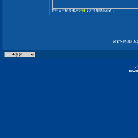
管理員可能要求您
註冊
後才可瀏覽此頁面。
所有的時間均為G
vB
power