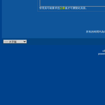
管理員可能要求您
註冊
後才可瀏覽此頁面。
所有的時間均為G
vB
power