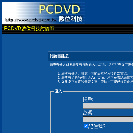
PCDVD數位科技討論區
討論區訊息
您沒有登入或者您沒有權限進入此頁面。這可能有如下幾個
您沒有登入。填寫下面的表單登入後再次嘗試。
您沒有足夠的權限進入此頁面。您正在嘗試編輯
如果您正在嘗試發表文章，管理員可能已經禁止
登入
帳戶:
密碼:
記住我?