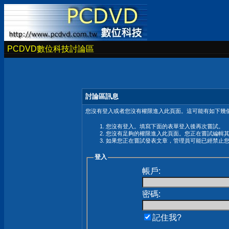
PCDVD數位科技討論區
討論區訊息
您沒有登入或者您沒有權限進入此頁面。這可能有如下幾個
您沒有登入。填寫下面的表單登入後再次嘗試。
您沒有足夠的權限進入此頁面。您正在嘗試編輯
如果您正在嘗試發表文章，管理員可能已經禁止
登入
帳戶:
密碼:
記住我?