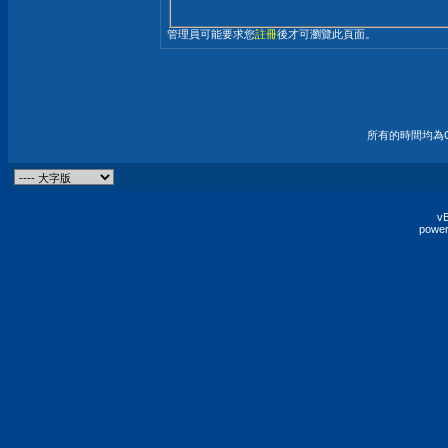
管理員可能要求您
註冊
後才可瀏覽此頁面。
所有的時間均為G
vB
power