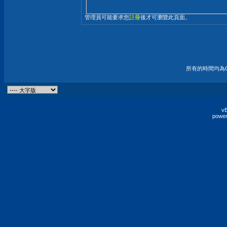
管理員可能要求您
註冊
後才可瀏覽此頁面。
所有的時間均為G
vB
power