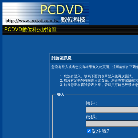
PCDVD數位科技討論區
討論區訊息
您沒有登入或者您沒有權限進入此頁面。這可能有如下幾個
您沒有登入。填寫下面的表單登入後再次嘗試。
您沒有足夠的權限進入此頁面。您正在嘗試編輯
如果您正在嘗試發表文章，管理員可能已經禁止
登入
帳戶:
密碼:
記住我?