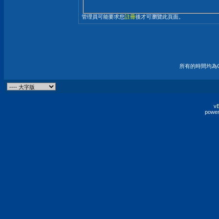
管理員可能要求您
註冊
後才可瀏覽此頁面。
所有的時間均為G
vB
power