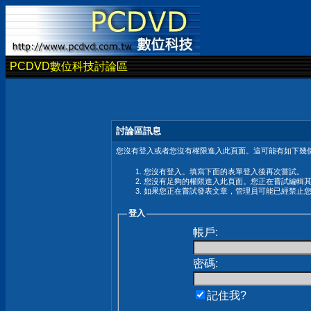
PCDVD數位科技討論區
討論區訊息
您沒有登入或者您沒有權限進入此頁面。這可能有如下幾個
您沒有登入。填寫下面的表單登入後再次嘗試。
您沒有足夠的權限進入此頁面。您正在嘗試編輯
如果您正在嘗試發表文章，管理員可能已經禁止
登入
帳戶:
密碼:
記住我?