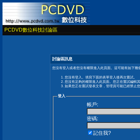
PCDVD數位科技討論區
討論區訊息
您沒有登入或者您沒有權限進入此頁面。這可能有如下幾個
您沒有登入。填寫下面的表單登入後再次嘗試。
您沒有足夠的權限進入此頁面。您正在嘗試編輯
如果您正在嘗試發表文章，管理員可能已經禁止
登入
帳戶:
密碼:
記住我?