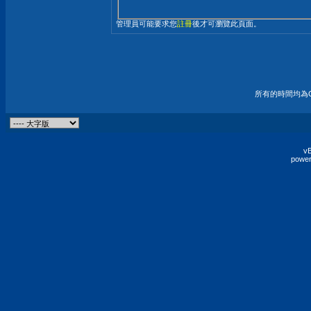
管理員可能要求您
註冊
後才可瀏覽此頁面。
所有的時間均為G
vB
power