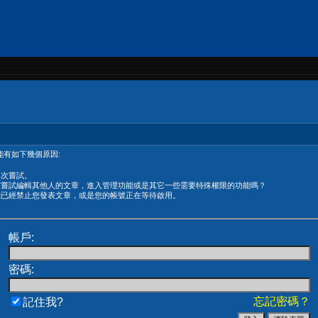
有如下幾個原因:
再次嘗試。
在嘗試編輯其他人的文章，進入管理功能或是其它一些需要特殊權限的功能嗎？
能已經禁止您發表文章，或是您的帳號正在等待啟用。
帳戶:
密碼:
忘記密碼？
記住我?