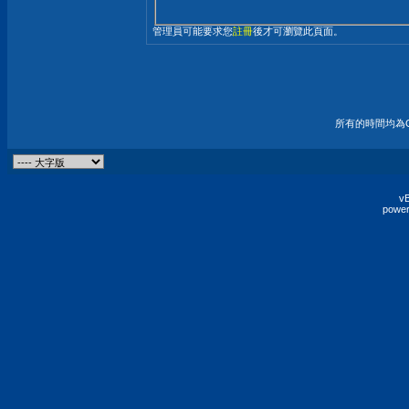
管理員可能要求您
註冊
後才可瀏覽此頁面。
所有的時間均為G
vB
power