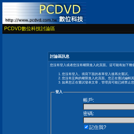
PCDVD數位科技討論區
討論區訊息
您沒有登入或者您沒有權限進入此頁面。這可能有如下幾個
您沒有登入。填寫下面的表單登入後再次嘗試。
您沒有足夠的權限進入此頁面。您正在嘗試編輯
如果您正在嘗試發表文章，管理員可能已經禁止
登入
帳戶:
密碼:
記住我?