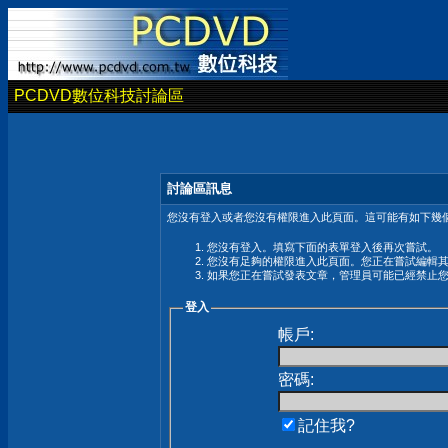
PCDVD數位科技討論區
討論區訊息
您沒有登入或者您沒有權限進入此頁面。這可能有如下幾個
您沒有登入。填寫下面的表單登入後再次嘗試。
您沒有足夠的權限進入此頁面。您正在嘗試編輯
如果您正在嘗試發表文章，管理員可能已經禁止
登入
帳戶:
密碼:
記住我?