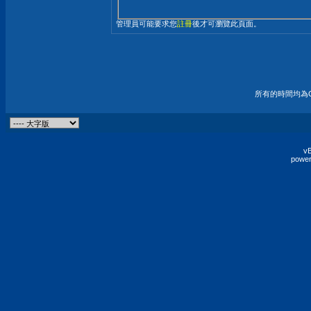
管理員可能要求您
註冊
後才可瀏覽此頁面。
所有的時間均為G
vB
power