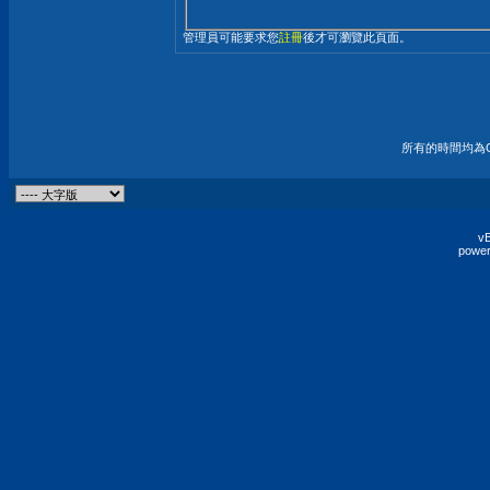
管理員可能要求您
註冊
後才可瀏覽此頁面。
所有的時間均為G
vB
power