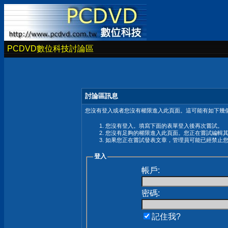
PCDVD數位科技討論區
討論區訊息
您沒有登入或者您沒有權限進入此頁面。這可能有如下幾個
您沒有登入。填寫下面的表單登入後再次嘗試。
您沒有足夠的權限進入此頁面。您正在嘗試編輯
如果您正在嘗試發表文章，管理員可能已經禁止
登入
帳戶:
密碼:
記住我?