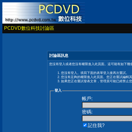
PCDVD數位科技討論區
討論區訊息
您沒有登入或者您沒有權限進入此頁面。這可能有如下幾個
您沒有登入。填寫下面的表單登入後再次嘗試。
您沒有足夠的權限進入此頁面。您正在嘗試編輯
如果您正在嘗試發表文章，管理員可能已經禁止
登入
帳戶:
密碼:
記住我?