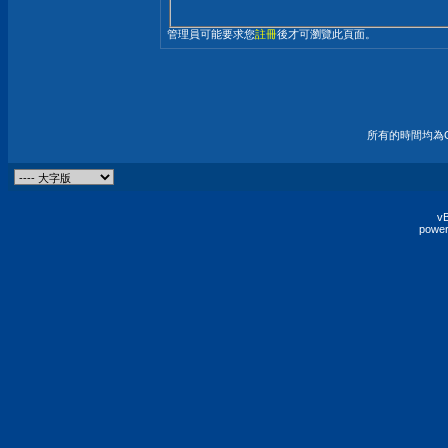
管理員可能要求您
註冊
後才可瀏覽此頁面。
所有的時間均為G
vB
power