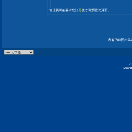
管理員可能要求您
註冊
後才可瀏覽此頁面。
所有的時間均為G
vB
power