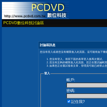
PCDVD數位科技討論區
討論區訊息
您沒有登入或者您沒有權限進入此頁面。這可能有如下幾個
您沒有登入。填寫下面的表單登入後再次嘗試。
您沒有足夠的權限進入此頁面。您正在嘗試編輯
如果您正在嘗試發表文章，管理員可能已經禁止
登入
帳戶:
密碼:
記住我?