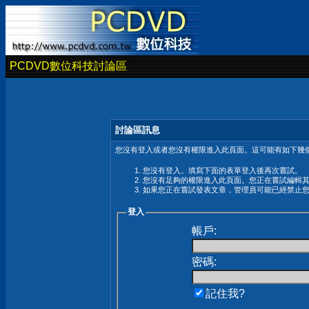
PCDVD數位科技討論區
討論區訊息
您沒有登入或者您沒有權限進入此頁面。這可能有如下幾個
您沒有登入。填寫下面的表單登入後再次嘗試。
您沒有足夠的權限進入此頁面。您正在嘗試編輯
如果您正在嘗試發表文章，管理員可能已經禁止
登入
帳戶:
密碼:
記住我?