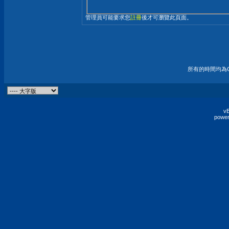
管理員可能要求您
註冊
後才可瀏覽此頁面。
所有的時間均為G
vB
power