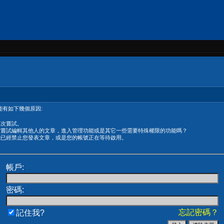
有如下幾個原因:
再次嘗試。
在嘗試編輯其他人的文章，進入管理功能或是其它一些需要特殊權限的功能嗎？
能已經禁止您發表文章，或是您的帳號正在等待啟用。
帳戶:
密碼:
忘記密碼？
記住我?