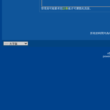
管理員可能要求您
註冊
後才可瀏覽此頁面。
所有的時間均為G
vB
power