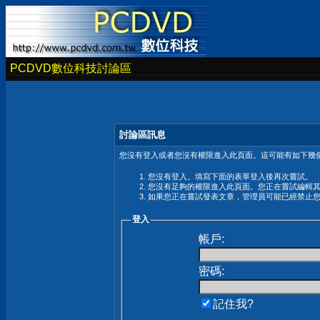
PCDVD數位科技討論區
討論區訊息
您沒有登入或者您沒有權限進入此頁面。這可能有如下幾個
您沒有登入。填寫下面的表單登入後再次嘗試。
您沒有足夠的權限進入此頁面。您正在嘗試編輯
如果您正在嘗試發表文章，管理員可能已經禁止
登入
帳戶:
密碼:
記住我?