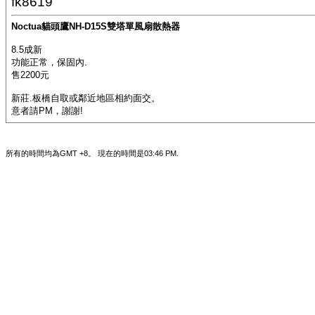
fk8619
Noctua貓頭鷹NH-D15S雙塔單風扇散熱器
8.5成新
功能正常，保固內.
售2200元
新莊.板橋自取或鄰近地區相約面交。
意者請PM，謝謝!
所有的時間均為GMT +8。 現在的時間是
03:46 PM
.