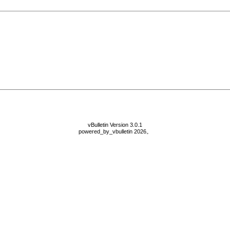
vBulletin Version 3.0.1
powered_by_vbulletin 2026。